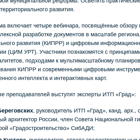
мой муниципальной реформы. Осветить практические
территориального развития.
а включает четыре вебинара, посвящённые обзору 
лексной разработке документов в масштабе региона
льного развития (КИПРР) и цифровым информацион
ии (ЦИМ УРТ). Участники познакомятся с принципам
литетов, подходами к мультимасштабному планиров
вания КИПРР и современными цифровыми инструмен
енного интеллекта и интерактивных карт.​
ве преподавателей выступят эксперты ИТП «Град»:
Береговских
, руководитель ИТП «Град», канд. арх.
ый архитектор России, член Совета Национальной г
рой «Градостроительство» СибАДИ;