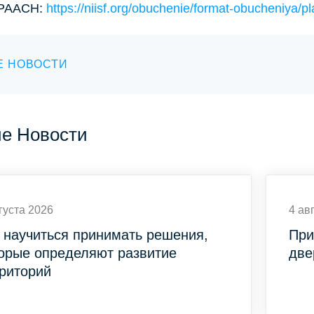
РААСН:
https://niisf.org/obuchenie/format-obucheniya
Е НОВОСТИ
ие Новости
густа 2026
4 ав
 научиться принимать решения,
При
орые определяют развитие
две
риторий