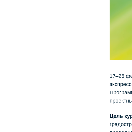
17–26 ф
экспресс
Программ
проектны
Цель ку
градостр