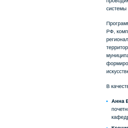
проводи
системы 
Программ
РФ, комп
региона
территор
муниципа
формиро
искусств
В качест
Анна 
почетн
кафед