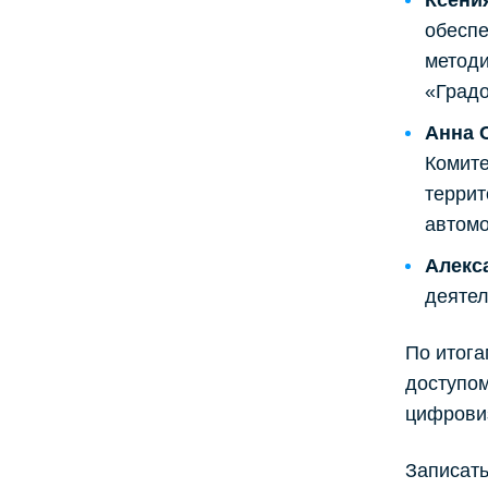
Ксени
обеспе
методи
«Град
Анна 
Комит
террит
автомо
Алекс
деятел
По итога
доступом
цифровиз
Записать