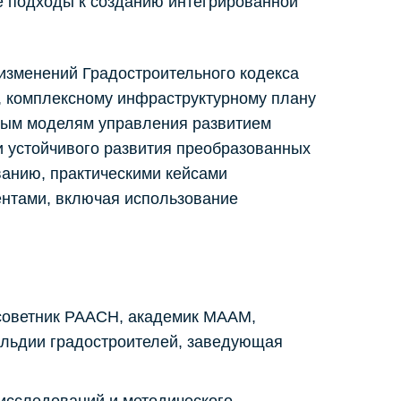
 подходы к созданию интегрированной
изменений Градостроительного кодекса
, комплексному инфраструктурному плану
ным моделям управления развитием
и устойчивого развития преобразованных
анию, практическими кейсами
тами, включая использование
, советник РААСН, академик МААМ,
ильдии градостроителей, заведующая