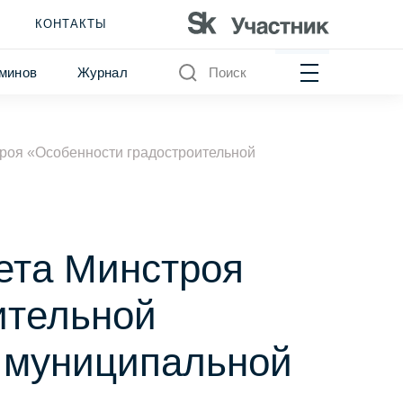
КОНТАКТЫ
минов
Журнал
Поиск
троя «Особенности градостроительной
ета Минстроя
ительной
х муниципальной