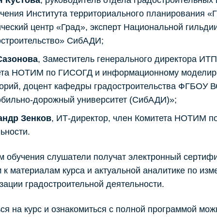
я Кустова
, руководитель отдела градостроительных
чения Института территориального планирования «
ческий центр «Град», эксперт Национальной гильди
остроительство» СибАДИ;
Сазонова
, Заместитель генерального директора ИТП
ета НОТИМ по ГИСОГД и информационному моделиро
орий, доцент кафедры градостроительства ФГБОУ В
бильно-дорожный университет (СибАДИ)»;
андр Зенков
, ИТ‑директор, член Комитета НОТИМ п
ьности.
м обучения слушатели получат электронный сертифи
 к материалам курса и актуальной аналитике по изм
ации градостроительной деятельности.
ся на курс и ознакомиться с полной программой мож