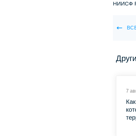
НИИСФ 
ВС
Друг
7 ав
Как
кот
тер