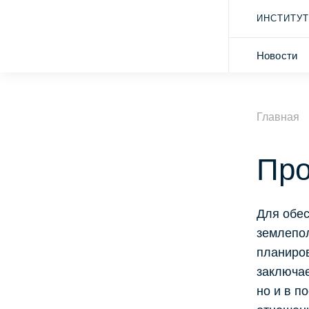
ИНСТИТУТ
Новости
Главная
Про
Для обес
землепол
планиров
заключае
но и в п