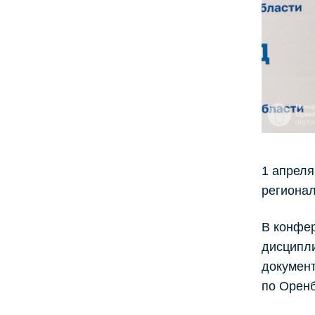
1 апреля
региона
В конфер
дисципли
документ
по Оренб