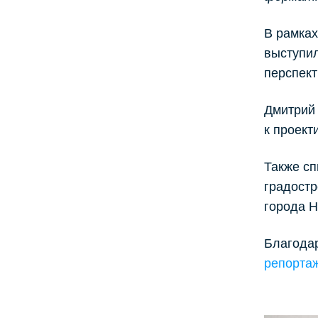
В рамках
выступил
перспект
Дмитрий 
к проек
Также сп
градостр
города Н
Благода
репорта