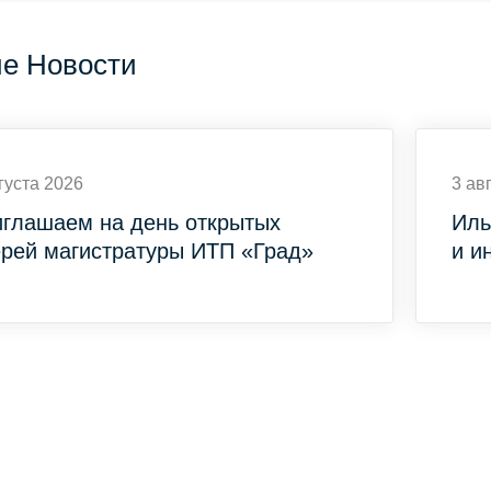
ие Новости
густа 2026
3 ав
глашаем на день открытых
Иль
рей магистратуры ИТП «Град»
и и