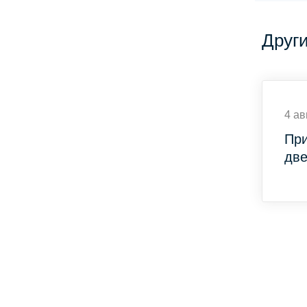
Друг
4 ав
При
две