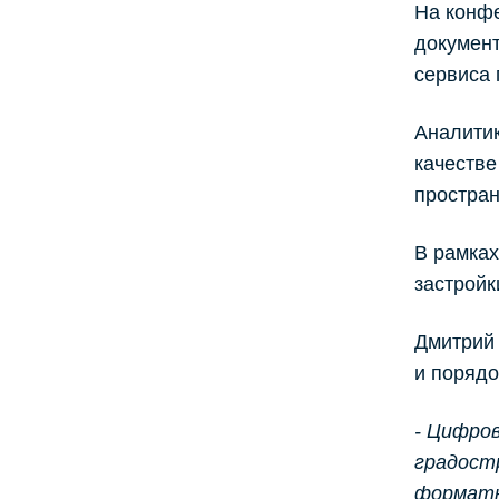
На конфе
документ
сервиса 
Аналитик
качестве
простра
В рамках
застрой
Дмитрий 
и порядо
- Цифро
градост
форматн