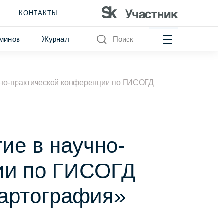
КОНТАКТЫ
минов
Журнал
Поиск
чно-практической конференции по ГИСОГД
ие в научно-
ии по ГИСОГД
артография»