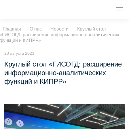
Главная
О нас
Новости
Круглый стол
«ГИСОГД: расширение информационно-аналитических
функций и КИПРР»
23 августа 2023
Круглый стол «ГИСОГД: расширение
информационно-аналитических
функций и КИПРР»