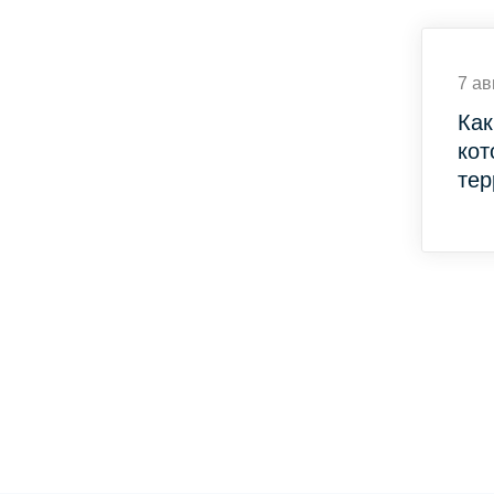
7 ав
Как
кот
тер