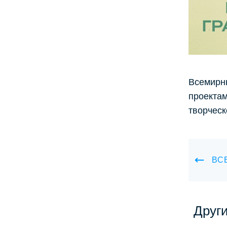
Всемирны
проектам
творческ
ВС
Друг