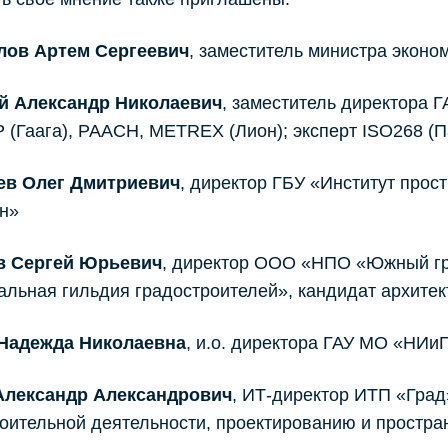
ов Артем Сергеевич
, заместитель министра эконо
й Александр Николаевич
, заместитель директора 
(Гаага), РААСН, METREX (Лион); эксперт ISO268 (П
ев Олег Дмитриевич
, директор ГБУ «Институт прос
н»
в Сергей Юрьевич
, директор ООО «НПО «Южный гр
льная гильдия градостроителей», кандидат архите
Надежда Николаевна
, и.о. директора ГАУ МО «НИи
Александр Александрович
, ИТ-директор ИТП «Гра
оительной деятельности, проектированию и простр