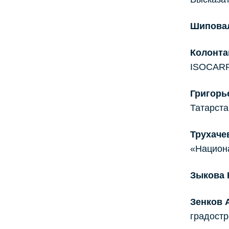
Шиповал
Колонта
ISOCARP 
Григорь
Татарста
Трухаче
«Национа
Зыкова 
Зенков 
градостр