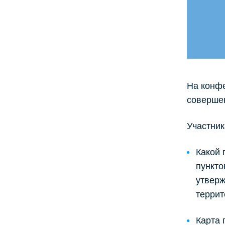
На конфе
соверше
Участни
Какой 
пункто
утверж
террит
Карта 