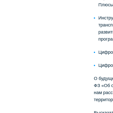
Плюсы 
Инстру
трансп
развит
програ
Цифров
Цифров
О будуще
ФЗ «Об о
нам рас
территор
Высказат