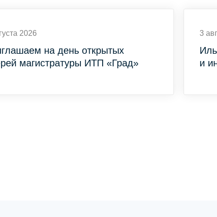
густа 2026
3 ав
глашаем на день открытых
Иль
рей магистратуры ИТП «Град»
и и