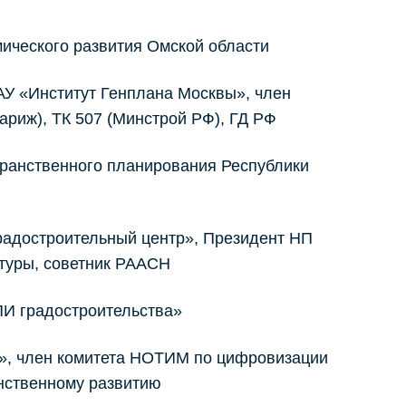
мического развития Омской области
ГАУ «Институт Генплана Москвы», член
ариж), ТК 507 (Минстрой РФ), ГД РФ
транственного планирования Республики
адостроительный центр», Президент НП
ктуры, советник РААСН
ПИ градостроительства»
д», член комитета НОТИМ по цифровизации
анственному развитию