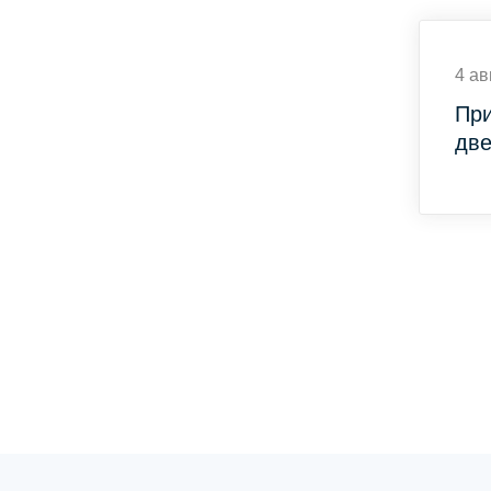
4 ав
При
две