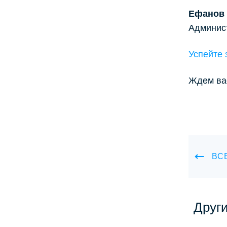
Ефанов 
Админис
Успейте 
Ждем вас
ВС
Друг