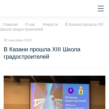
Главная
О нас
Новости
В Казани прошла XIII
Школа градостроителей
30 сентября 2022
В Казани прошла XIII Школа
градостроителей