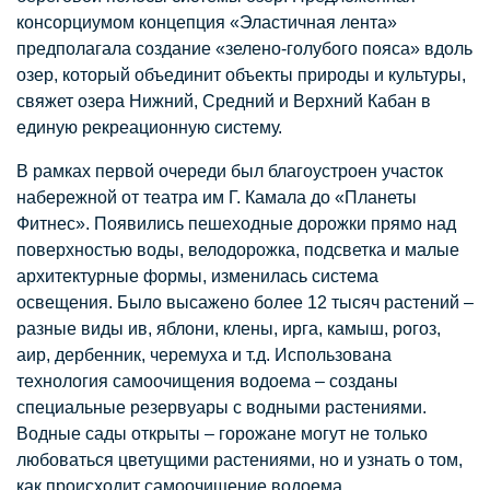
консорциумом концепция «Эластичная лента»
предполагала создание «зелено-голубого пояса» вдоль
озер, который объединит объекты природы и культуры,
свяжет озера Нижний, Средний и Верхний Кабан в
единую рекреационную систему.
В рамках первой очереди был благоустроен участок
набережной от театра им Г. Камала до «Планеты
Фитнес». Появились пешеходные дорожки прямо над
поверхностью воды, велодорожка, подсветка и малые
архитектурные формы, изменилась система
освещения. Было высажено более 12 тысяч растений –
разные виды ив, яблони, клены, ирга, камыш, рогоз,
аир, дербенник, черемуха и т.д. Использована
технология самоочищения водоема – созданы
специальные резервуары с водными растениями.
Водные сады открыты – горожане могут не только
любоваться цветущими растениями, но и узнать о том,
как происходит самоочищение водоема.