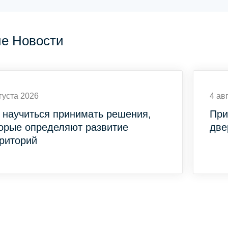
ие Новости
густа 2026
4 ав
 научиться принимать решения,
При
орые определяют развитие
две
риторий