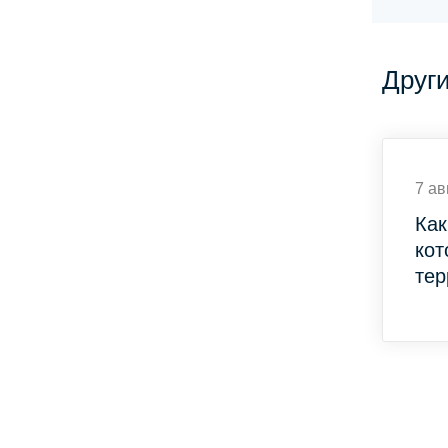
Друг
7 ав
Как
кот
тер