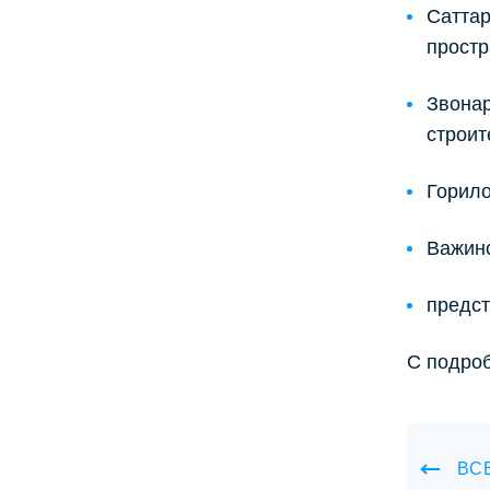
Саттар
простр
Звонар
строит
Горило
Важинс
предст
С подро
ВС