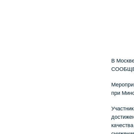
В Москве
СООБЩЕС
Меропри
при Минс
Участни
достижен
качества
снижение