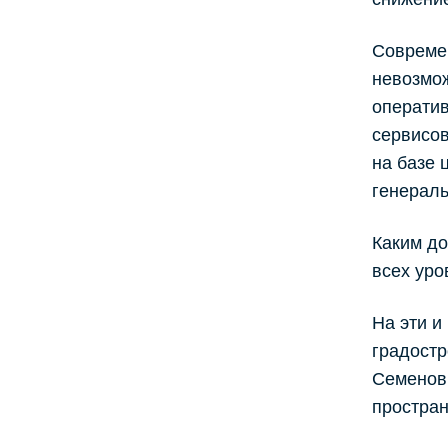
Современ
невозмож
оператив
сервисов
на базе 
генераль
Каким до
всех уро
На эти и
градостр
Семенови
простра