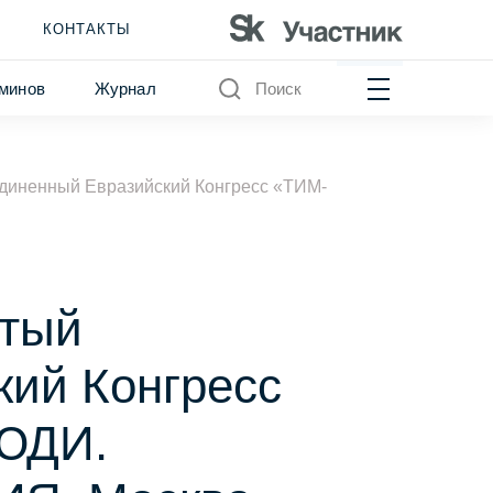
КОНТАКТЫ
минов
Журнал
Поиск
диненный Евразийский Конгресс «ТИМ-
ртый
ий Конгресс
ЮДИ.