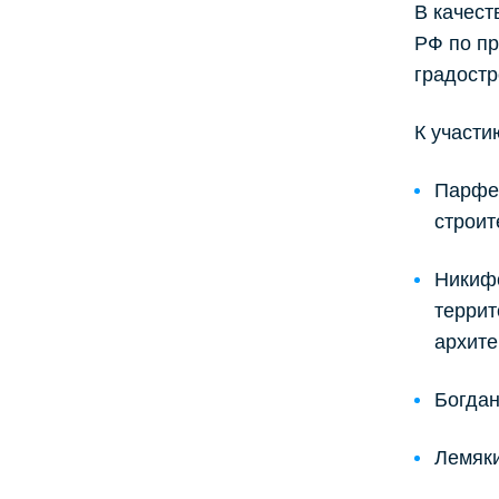
В качест
РФ по пр
градостр
К участи
Парфен
строит
Никифо
террит
архите
Богдан
Лемяки