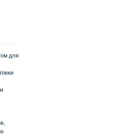
том для
товки
ем
в,
лю