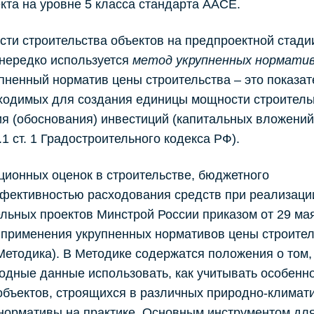
кта на уровне 5 класса стандарта AACE.
ти строительства объектов на предпроектной стадии
 нередко используется
метод укрупненных нормати
пненный норматив цены строительства – это показат
бходимых для создания единицы мощности строитель
я (обоснования) инвестиций (капитальных вложений
.1 ст. 1 Градостроительного кодекса РФ).
ионных оценок в строительстве, бюджетного
ффективностью расходования средств при реализаци
ьных проектов Минстрой России приказом от 29 мая 
 применения укрупненных нормативов цены строител
Методика). В Методике содержатся положения о том,
ходные данные использовать, как учитывать особенн
 объектов, строящихся в различных природно-климат
и нормативы на практике. Основным инструментом дл