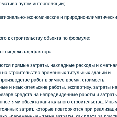
орматива путем интерполяции;
егионально-экономические и природно-климатическ
ого к строительству объекта по формуле;
щью индекса-дефлятора.
уются прямые затраты, накладные расходы и сметна
ы на строительство временных титульных зданий и
производстве работ в зимнее время, стоимость
ные и изыскательские работы, экспертизу, затраты н
резерв средств на непредвиденные работы и затраты
нностями объекта капитального строительства. Ины
оянных затрат, которые повторяются при реализаци
ако «переменные» такие затраты, как плата за покупк