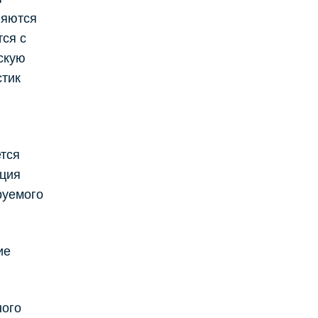
ляются
ся с
скую
стик
ется
ация
руемого
ие
ного