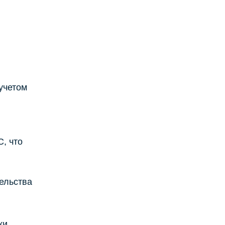
учетом
, что
ельства
ки.