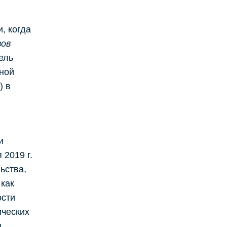
, когда
вов
ель
ной
) в
и
2019 г.
ьства,
 как
ости
ических
я