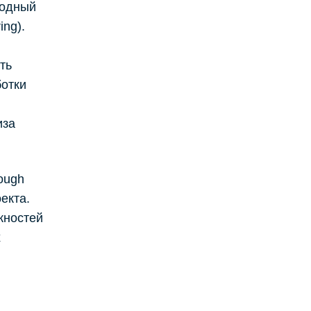
родный
ing).
ть
ботки
иза
ough
екта.
жностей
х