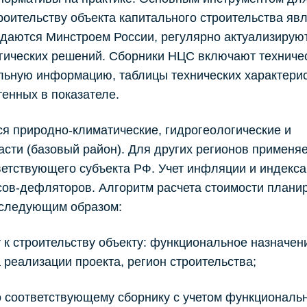
роительству объекта капитального строительства яв
даются Минстроем России, регулярно актуализируют
огических решений. Сборники НЦС включают техниче
ельную информацию, таблицы технических характери
тенных в показателе.
я природно-климатические, гидрогеологические и
асти (базовый район). Для других регионов применя
етствующего субъекта РФ. Учет инфляции и индекс
сов-дефляторов. Алгоритм расчета стоимости плани
 следующим образом:
 к строительству объекту: функциональное назначен
 реализации проекта, регион строительства;
о соответствующему сборнику с учетом функциональ