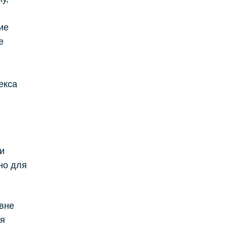
ие
е
екса
и
но для
вне
ая