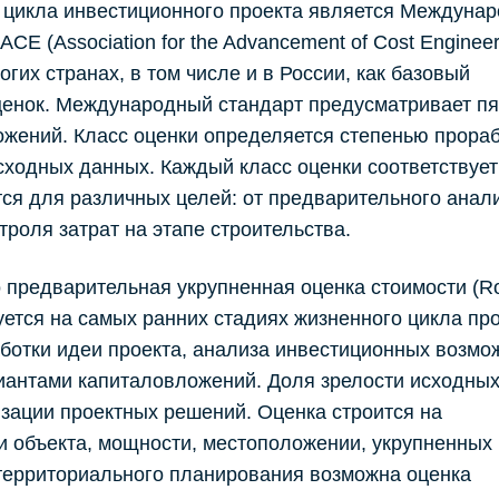
о цикла инвестиционного проекта является Междуна
E (Association for the Advancement of Cost Engineer
их странах, в том числе и в России, как базовый
ценок. Международный стандарт предусматривает пя
ожений. Класс оценки определяется степенью прора
сходных данных. Каждый класс оценки соответствует
тся для различных целей: от предварительного анал
роля затрат на этапе строительства.
о предварительная укрупненная оценка стоимости (R
зуется на самых ранних стадиях жизненного цикла про
аботки идеи проекта, анализа инвестиционных возмо
иантами капиталовложений. Доля зрелости исходны
изации проектных решений. Оценка строится на
и объекта, мощности, местоположении, укрупненных
 территориального планирования возможна оценка