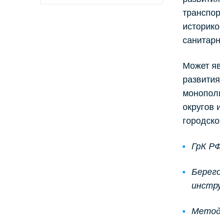
транспор
историко
санитар
Может яв
развития
монополи
округов 
городско
ГрК РФ
Берего
инстру
Метод