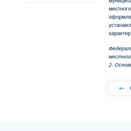
муниципа
местного
оформлен
устанав
характер
Федераль
местного
2. Осно