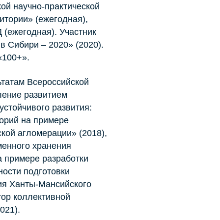
кой научно-практической
итории» (ежегодная),
(ежегодная). Участник
 Сибири – 2020» (2020).
«100+».
ьтатам Всероссийской
ление развитием
устойчивого развития:
орий на примере
кой агломерации» (2018),
менного хранения
а примере разработки
ности подготовки
ия Ханты-Мансийского
тор коллективной
021).