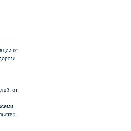
ации от
дороги
лей, от
всеми
льства.