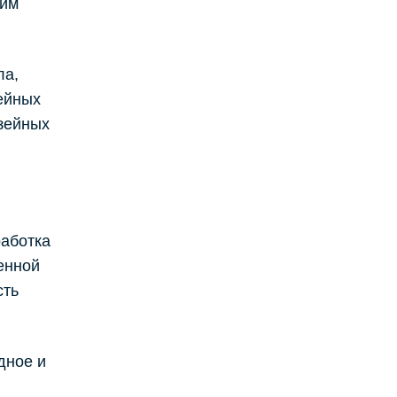
ним
ла,
ейных
зейных
работка
енной
сть
дное и