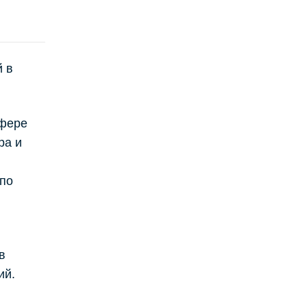
й в
сфере
ра и
(по
в
ий.