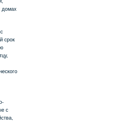
и,
 домах
 с
й срок
ию
тцу,
ческого
о-
ые с
ства,