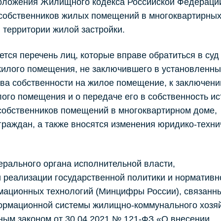
оложения Жилищного кодекса Российской Федераци
собственников жилых помещений в многоквартирных
 территории жилой застройки.
тся перечень лиц, которые вправе обратиться в суд
жилого помещения, не заключившего в установленны
ва собственности на жилое помещение, к заключен
ого помещения и о передаче его в собственность ис
собственников помещений в многоквартирном доме,
раждан, а также вносятся изменения юридико-техни
рального органа исполнительной власти,
 реализации государственной политики и нормативн
ационных технологий (Минцифры России), связанн
ормационной системы жилищно-коммунального хозяй
ьным законом от 30.04.2021 № 121-ФЗ «О внесении