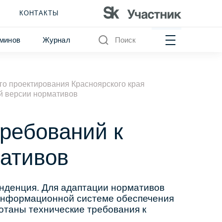
КОНТАКТЫ
минов
Журнал
Поиск
о проектирования Красноярского края
ой версии нормативов
требований к
мативов
нденция. Для адаптации нормативов
 информационной системе обеспечения
отаны технические требования к