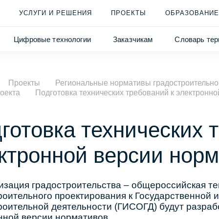
УСЛУГИ И РЕШЕНИЯ
ПРОЕКТЫ
ОБРАЗОВАНИЕ
Цифровые технологии
Заказчикам
Словарь тер
Проекты
Региональные нормативы градостроительног
оекта
Подготовка технических требований к электронн
готовка технических 
ктронной версии нор
зация градостроительства – общероссийская те
роительного проектирования к Государственной
роительной деятельности (ГИСОГД) будут разраб
нной версии нормативов.