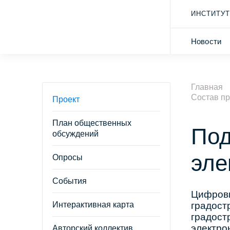
ИНСТИТУТ
Новости
Главная
Состав пр
Проект
План общественных
Под
обсуждений
эле
Опросы
События
Цифрови
Интерактивная карта
градост
градост
электро
Авторский коллектив