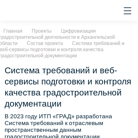
Главная
Проекты
Цифровизация
градостроительной деятельности в Архангельской
области
Состав проекта
Система требований и
веб-сервисы подготовки и контроля качества
градостроительной документации
Система требований и веб-
сервисы подготовки и контроля
качества градостроительной
документации
В 2023 году ИТП «ГРАД» разработана
Система требований к отраслевым
пространственным данным
градостроительной документации