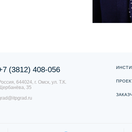
+7 (3812) 408-056
ИНСТИ
ПРОЕК
Россия, 644024, г. Омск, ул. Т.К.
Щербанёва, 35
ЗАКАЗ
grad@itpgrad.ru