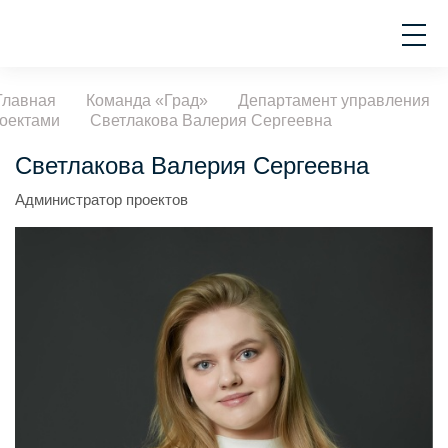
Главная
Команда «Град»
Департамент управления
оектами
Светлакова Валерия Сергеевна
Светлакова Валерия Сергеевна
Администратор проектов