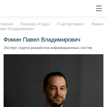
Главная
Команда «Град»
IT-департамент
Фомин
вел Владимирович
Фомин Павел Владимирович
Эксперт отдела разработки информационных систем