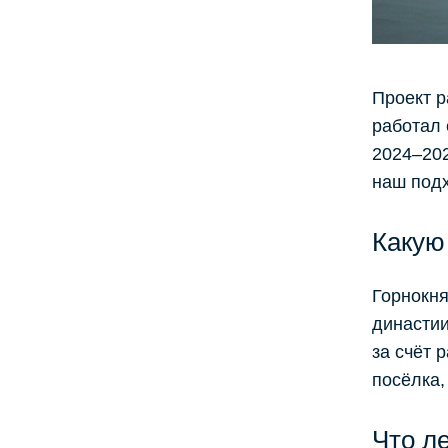
Проект р
работал 
2024–202
наш подх
Какую
Горнокня
династии
за счёт 
посёлка,
Что ле