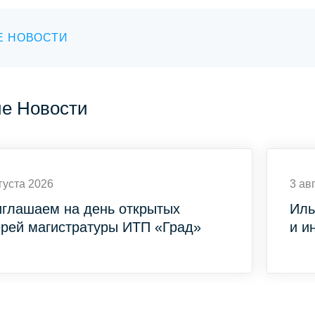
Е НОВОСТИ
ие Новости
густа 2026
3 ав
глашаем на день открытых
Иль
рей магистратуры ИТП «Град»
и и