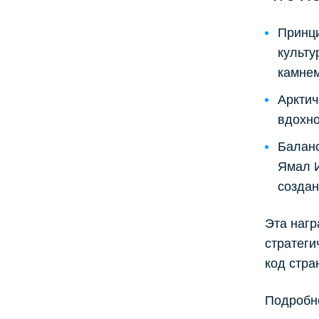
Принци
культу
камнем
Арктич
вдохно
Баланс
Ямал И
создан
Эта нагр
стратеги
код стра
Подробн