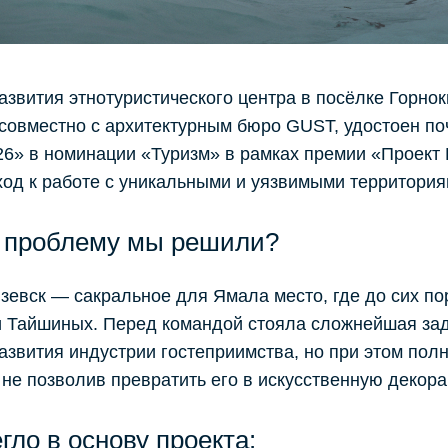
азвития этнотуристического центра в посёлке Горно
совместно с архитектурным бюро GUST, удостоен по
6» в номинации «Туризм» в рамках премии «Проект
од к работе с уникальными и уязвимыми территория
 проблему мы решили?
зевск — сакральное для Ямала место, где до сих п
 Тайшиных. Перед командой стояла сложнейшая зада
развития индустрии гостеприимства, но при этом по
 не позволив превратить его в искусственную декор
гло в основу проекта: