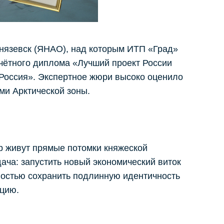
князевск (ЯНАО), над которым ИТП «Град»
чётного диплома «Лучший проект России
 Россия». Экспертное жюри высоко оценило
ми Арктической зоны.
ор живут прямые потомки княжеской
ча: запустить новый экономический виток
лностью сохранить подлинную идентичность
ацию.