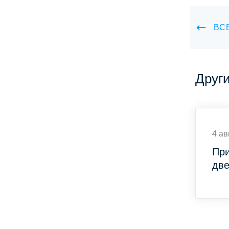
ВС
Друг
4 ав
При
две