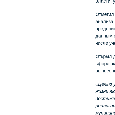
власти, 
Отметил
анализа 
предприн
данным о
числе уч
Открыл 
сфере э
вынесенн
«Целью 
жизни лю
достиже
реализа
муницип