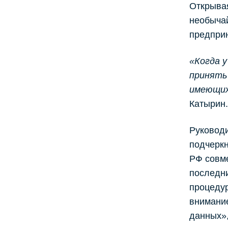
Открыва
необычай
предприн
«Когда у
принять
имеющих
Катырин.
Руковод
подчеркн
РФ совме
последн
процедур
внимани
данных»,