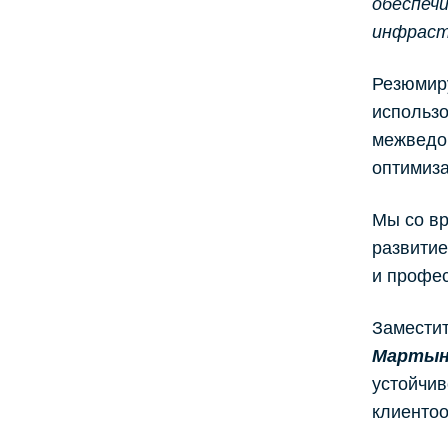
обеспеч
инфраст
Резюмиру
использо
межведом
оптимиза
Мы со вр
развитие
и профе
Замести
Мартын
устойчив
клиентоо