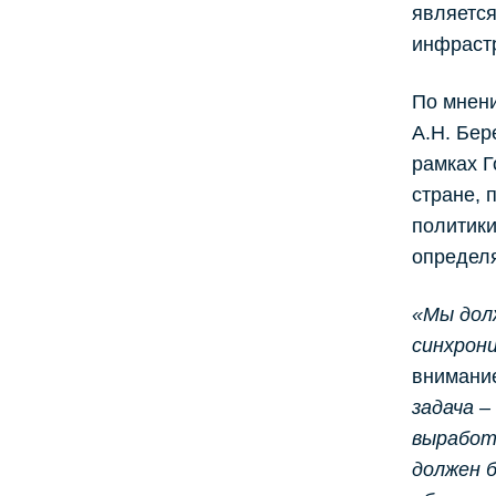
является
инфрастр
По мнени
А.Н. Бер
рамках Г
стране, 
политики
определ
«Мы дол
синхрон
внимание
задача 
выработ
должен 