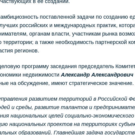
участвующих в ее создании.
 амбициозность поставленной задачи по созданию 
лучших российских и международных практик, котор
имателям, органам власти, участникам рынка возмо
 территории; а также необходимость партнерской ко
астия регионов.
деловую программу заседания председатель Комите
кономики недвижимости
Александр Александрович
ые на обсуждение, имеют стратегическое значение.
управления развитием территорий в Российской Ф
дей и среды, развитие талантов и предпринимател
ния национальных целей социально-экономическог
цию национальных проектов на территориях субъе
альных образований. Главнейшая задача государст