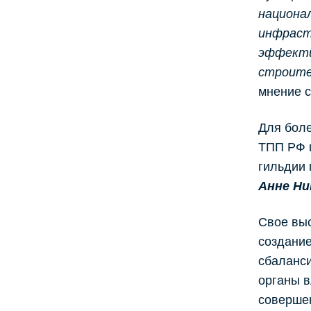
национа
инфраст
эффекти
строите
мнение с
Для бол
ТПП РФ 
гильдии 
Анне Ни
Свое выс
создание
сбаланси
органы 
соверше