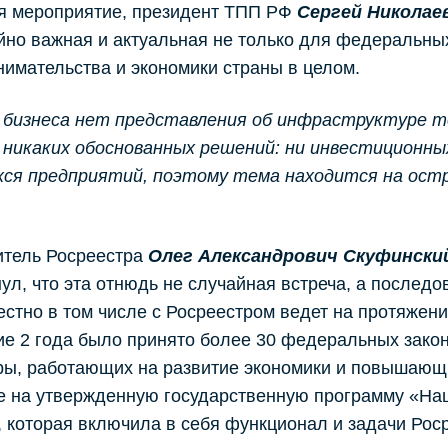
я мероприятие, президент ТПП РФ
Сергей Николае
но важная и актуальная не только для федеральных
имательства и экономики страны в целом.
 бизнеса нет представления об инфраструктуре то
 никаких обоснованных решений: ни инвестиционны
ся предприятий, поэтому тема находится на ост
итель Росреестра
Олег Александрович Скуфински
ул, что эта отнюдь не случайная встреча, а послед
стно в том числе с Росреестром ведет на протяжении
ие 2 года было принято более 30 федеральных зако
ы, работающих на развитие экономики и повышающи
е на утвержденную государственную программу «На
 которая включила в себя функционал и задачи Рос