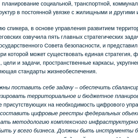
 планирование социальной, транспортной, коммуна
уктур в постоянной увязке с жилищными и другими
ю спикера, в основе управления развитием террито
еговских озвучила пять главных стратегических зад
осударственного Совета безопасности, и представил
при которой может существовать единая стратегия,
, цели и задачи, пространственные каркасы, укрупн
яющая стандарты жизнеобеспечения.
жны поставить себе задачу – обеспечить сбаланси
изировать территориальное и бюджетное планиро
 присутствующих на необходимость цифрового упра
– составить цифровые реестры федеральных объе
ать методологию комплексного инфраструктурног
быть у всего бизнеса. Должны быть инструменты 