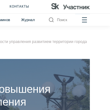
КОНТАКТЫ
минов
Журнал
Поиск
сти управления развитием территории города
повышения
ления