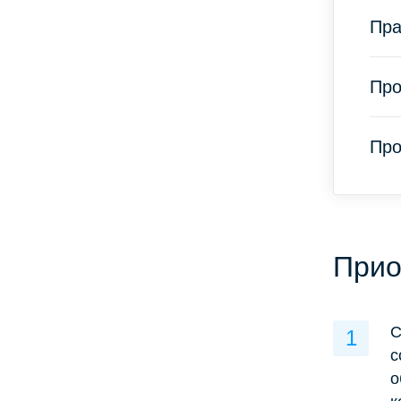
Пра
Про
Про
Прио
С
с
о