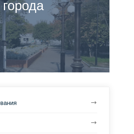
 города
ования