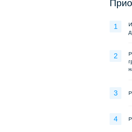
Прио
И
д
Р
г
н
Р
Р