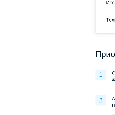
Исс
Тех
Прио
О
ж
А
П