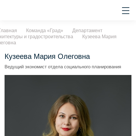
Главная
Команда «Град»
Департамент
хитектуры и градостроительства
Кузеева Мария
еговна
Кузеева Мария Олеговна
Ведущий экономист отдела социального планирования