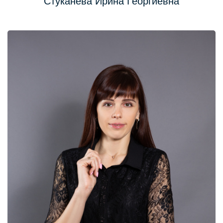
Стуканева Ирина Георгиевна