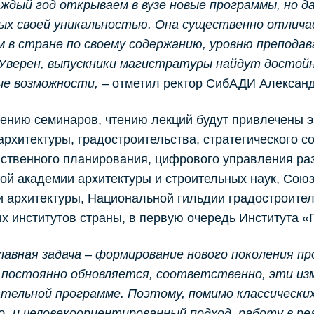
аждый год открываем в вузе новые программы, но 
ых своей уникальностью. Она существенно отлич
м в стране по своему содержанию, уровню препода
 Уверен, выпускники магистратуры найдут достой
ые возможности,
– отметил ректор СибАДИ Алексан
ению семинаров, чтению лекций будут привлечены э
архитектуры, градостроительства, стратегического с
ственного планирования, цифрового управления ра
ой академии архитектуры и строительных наук, Сою
 архитектуры, Национальной гильдии градостроител
х институтов страны, в первую очередь Института «
лавная задача – формирование нового поколения п
 постоянно обновляется, соответственно, эти из
тельной программе. Поэтому, помимо классических
- и человекоориентированный подход, работу в ре