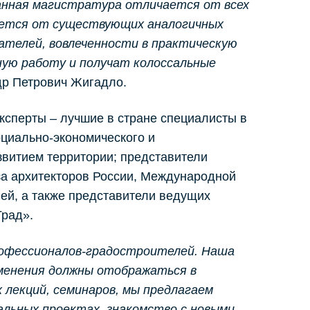
данная магистратура отличается от всех
ается от существующих аналогичных
вателей, вовлеченности в практическую
ную работу и получат колоссальные
др Петрович Жигадло.
ксперты – лучшие в стране специалисты в
оциально-экономического и
звитием территории; представители
за архитекторов России, Международной
ей, а также представители ведущих
Град».
рофессионалов-градостроителей. Наша
менения должны отображаться в
 лекций, семинаров, мы предлагаем
альных проектах, знакомство с новыми