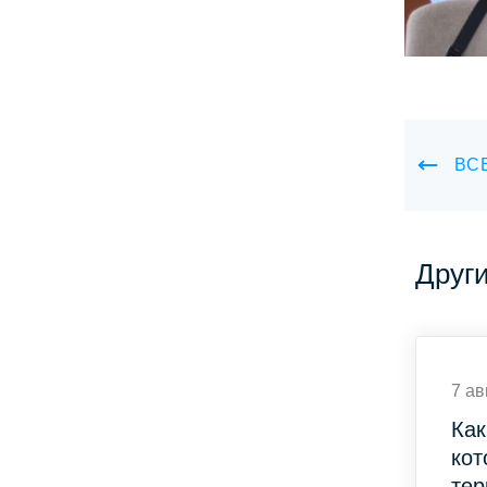
ВС
Друг
7 ав
Как
кот
тер