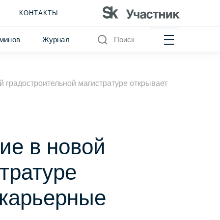
КОНТАКТЫ
минов
Журнал
Поиск
й градостроительной магистратуре открывает
ие в новой
тратуре
 карьерные