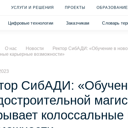
УСЛУГИ И РЕШЕНИЯ
ПРОЕКТЫ
ОБРАЗОВАНИЕ
Цифровые технологии
Заказчикам
Словарь тер
О нас
Новости
Ректор СибАДИ: «Обучение в ново
ьные карьерные возможности»
2023
тор СибАДИ: «Обучен
достроительной магис
рывает колоссальные