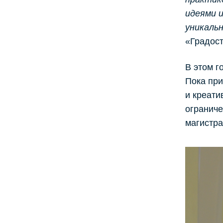
идеями 
уникальн
«Градост
В этом г
Пока при
и креати
ограниче
магистра