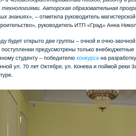
и технологиями. Авторская образовательная прогр
ых знаниях»,
– отметила руководитель магистерско
роительство», руководитель ИТП «Град» Анна Никол
оду будет открыто две группы – очной и очно-заочно
 поступлении предусмотрены только внебюджетные 
вному студенту – победителю
конкурс
а
на разработку
нной ул. 70 лет Октября, ул. Конева и поймой реки 
туре.