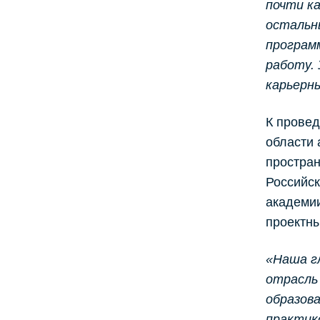
почти к
остальн
програм
работу.
карьерн
К провед
области 
простран
Российск
академии
проектны
«Наша г
отрасль
образова
практико